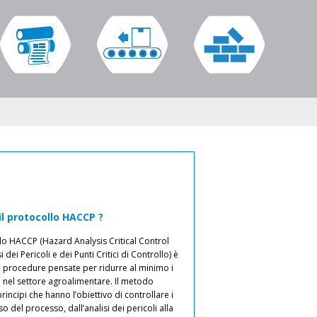
il protocollo HACCP ?
In che modo i prodot
“Miglioramento dei processi
Nuovi 
a raggiungere un live
con i nastri trasportatori 4.0”
lo HACCP (Hazard Analysis Critical Control
nelle industrie del s
i dei Pericoli e dei Punti Critici di Controllo) è
i procedure pensate per ridurre al minimo i
Fornire prodotti di quali
rimi nastri trasportatori con
I nostri 3 nuovi cataloghi s
ri nel settore agroalimentare. Il metodo
delle norme d’igiene è una d
tetico per alimenti sono apparsi negli
trasportatore e del nastro 
rincipi che hanno l’obiettivo di controllare i
cinghie e i nastri trasport
vedere, è evidente che i 30 gloriosi anni
tutte le novità del 2022 in 3 
so del processo, dall’analisi dei pericoli alla
l’industria alimentare rispe
zazione hanno portato innovazioni in
termosaldabili, nastri trasp