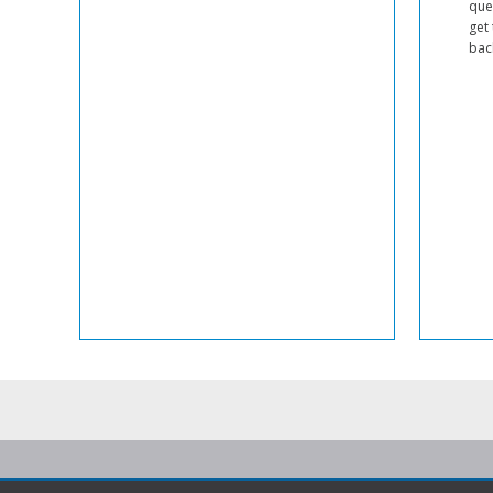
ques
belts comprise synchronised compartments created by
get
cleats to keep each set of organs separate. The
bac
operators can then keep weigh them individually and get
a quality […]
Lire la suite