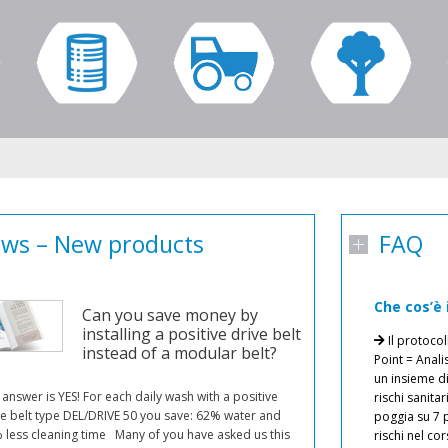
ws – New products
FAQ
Come si salda un nastro trasportatore ?
Che cos’è 
Can you save money by
installing a positive drive belt
Tutti i nastri trasportatori Mafdel possono essere
Il protocol
instead of a modular belt?
saldati senza fine o consegnati aperti per essere saldati
Point = Analis
in loco. I nastri trasportatori Mafdel possono essere
un insieme d
Sapevate che i p
 answer is YES! For each daily wash with a positive
giuntati in due modi :
rischi sanita
rivestimento sin
ve belt type DEL/DRIVE 50 you save: 62% water and
Mediante termosaldatura :
Mafdel propone appositi
poggia su 7 p
anni ’60? A ben 
 less cleaning time Many of you have asked us this
kit di saldatura testa a testa. Possibilità di saldare ad aria
rischi nel cor
di industrializ