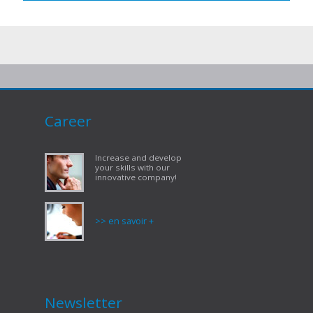
Career
Increase and develop
your skills with our
innovative company!
>> en savoir +
Newsletter