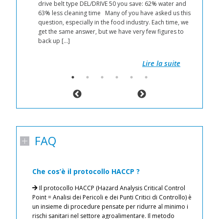
d a
drive belt type DEL/DRIVE 50 you save: 62% water and
63% less cleaning time Many of you have asked us this
r
question, especially in the food industry. Each time, we
 by
get the same answer, but we have very few figures to
back up […]
 get
Lire la suite
FAQ
Che cos’è il protocollo HACCP ?
I
a
Il protocollo HACCP (Hazard Analysis Critical Control
n
ati
Point = Analisi dei Pericoli e dei Punti Critici di Controllo) è
un insieme di procedure pensate per ridurre al minimo i
rischi sanitari nel settore agroalimentare. Il metodo
de