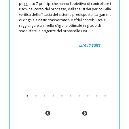
iti
poggia su 7 principi che hanno l’obiettivo di controllare i
ci
 aria
rischi nel corso del processo, dall’analisi dei pericoli alla
l’
verifica dell’efficacia del sistema predisposto. La gamma
of
ti
di cinghie e nastri trasportatori Mafdel contribuisce a
li
io
raggiungere un livello d’igiene ottimale in grado di
Pr
soddisfare le esigenze del protocollo HACCP.
il
Pr
Fa
Lire la suite
Re
pr
zioni
ec
L’
co
pr