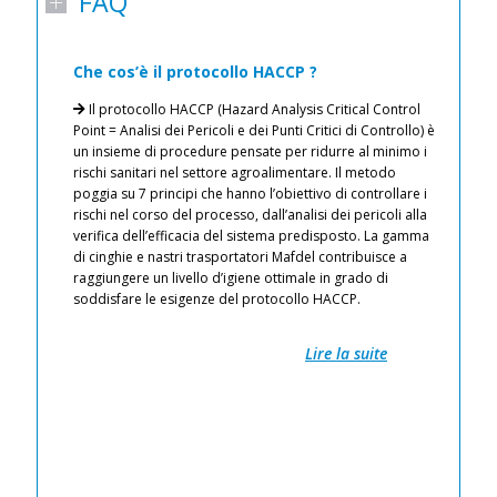
FAQ
Che cos’è il protocollo HACCP ?
I
a
Il protocollo HACCP (Hazard Analysis Critical Control
n
ati
Point = Analisi dei Pericoli e dei Punti Critici di Controllo) è
un insieme di procedure pensate per ridurre al minimo i
rischi sanitari nel settore agroalimentare. Il metodo
de
iti
poggia su 7 principi che hanno l’obiettivo di controllare i
ci
 aria
rischi nel corso del processo, dall’analisi dei pericoli alla
l’
verifica dell’efficacia del sistema predisposto. La gamma
of
ti
di cinghie e nastri trasportatori Mafdel contribuisce a
li
io
raggiungere un livello d’igiene ottimale in grado di
Pr
soddisfare le esigenze del protocollo HACCP.
il
Pr
Fa
Lire la suite
Re
pr
zioni
ec
L’
co
pr