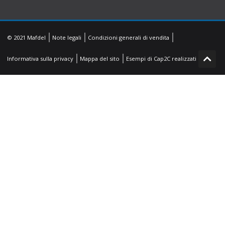
© 2021 Mafdel
Note legali
Condizioni generali di vendita
Informativa sulla privacy
Mappa del sito
Esempi di Cap2C realizzati