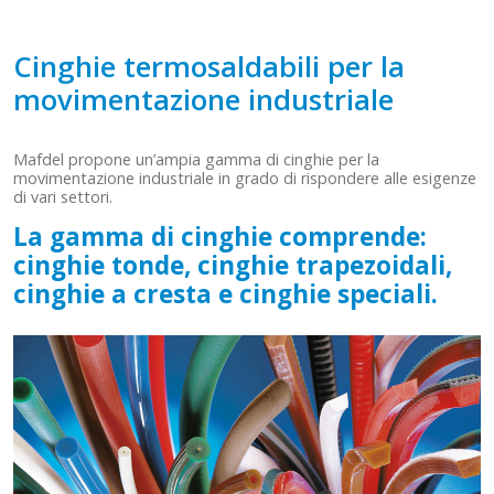
Cinghie termosaldabili per la
movimentazione industriale
Mafdel propone un’ampia gamma di cinghie per la
movimentazione industriale in grado di rispondere alle esigenze
di vari settori.
La gamma di cinghie comprende:
cinghie
tonde
, cinghie
trapezoidali
,
cinghie a
cresta
e cinghie
speciali
.