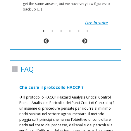
 by
get the same answer, but we have very few figures to
back up […]
 get
Lire la suite
FAQ
Che cos’è il protocollo HACCP ?
I
a
Il protocollo HACCP (Hazard Analysis Critical Control
n
ati
Point = Analisi dei Pericoli e dei Punti Critici di Controllo) è
un insieme di procedure pensate per ridurre al minimo i
rischi sanitari nel settore agroalimentare. Il metodo
de
iti
poggia su 7 principi che hanno l’obiettivo di controllare i
ci
 aria
rischi nel corso del processo, dall’analisi dei pericoli alla
l’
verifica dell’efficacia del sistema predisposto. La gamma
of