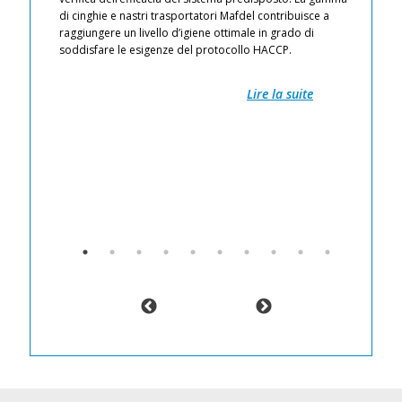
ti
di cinghie e nastri trasportatori Mafdel contribuisce a
li
io
raggiungere un livello d’igiene ottimale in grado di
Pr
soddisfare le esigenze del protocollo HACCP.
il
Pr
Fa
Lire la suite
Re
pr
zioni
ec
L’
co
pr