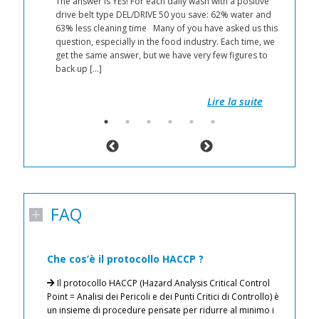
The answer is YES! For each daily wash with a positive
d a
drive belt type DEL/DRIVE 50 you save: 62% water and
63% less cleaning time Many of you have asked us this
r
question, especially in the food industry. Each time, we
 by
get the same answer, but we have very few figures to
back up […]
 get
Lire la suite
FAQ
Che cos’è il protocollo HACCP ?
I
a
Il protocollo HACCP (Hazard Analysis Critical Control
n
ati
Point = Analisi dei Pericoli e dei Punti Critici di Controllo) è
un insieme di procedure pensate per ridurre al minimo i