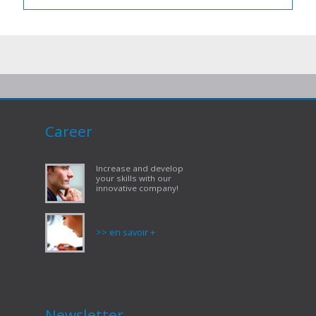
Career
Increase and develop
your skills with our
innovative company!
>> en savoir +
Newsletter