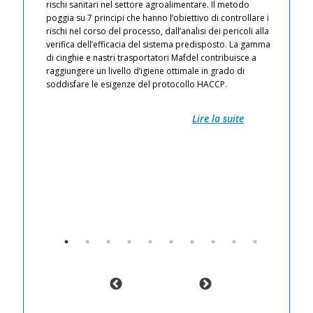
rischi sanitari nel settore agroalimentare. Il metodo
de
iti
poggia su 7 principi che hanno l’obiettivo di controllare i
ci
 aria
rischi nel corso del processo, dall’analisi dei pericoli alla
l’
verifica dell’efficacia del sistema predisposto. La gamma
of
ti
di cinghie e nastri trasportatori Mafdel contribuisce a
li
io
raggiungere un livello d’igiene ottimale in grado di
Pr
soddisfare le esigenze del protocollo HACCP.
il
Pr
Fa
Lire la suite
Re
pr
zioni
ec
L’
co
pr