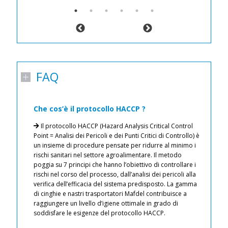
FAQ
Che cos’è il protocollo HACCP ?
I
a
Il protocollo HACCP (Hazard Analysis Critical Control
n
ati
Point = Analisi dei Pericoli e dei Punti Critici di Controllo) è
un insieme di procedure pensate per ridurre al minimo i
rischi sanitari nel settore agroalimentare. Il metodo
de
iti
poggia su 7 principi che hanno l’obiettivo di controllare i
ci
 aria
rischi nel corso del processo, dall’analisi dei pericoli alla
l’
verifica dell’efficacia del sistema predisposto. La gamma
of
ti
di cinghie e nastri trasportatori Mafdel contribuisce a
li
io
raggiungere un livello d’igiene ottimale in grado di
Pr
soddisfare le esigenze del protocollo HACCP.
il
Pr