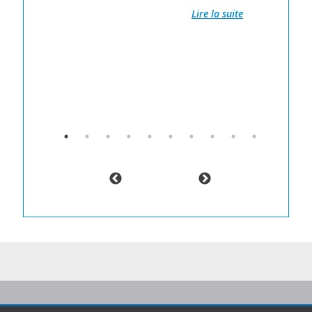
Fa
Lire la suite
Re
pr
zioni
ec
L’
co
pr