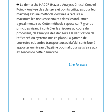
a
ou
La démarche HACCP (Hazard Analysis Critical Control
l
es
Point = Analyse des dangers et points critiques pour leur
maîtrise) est une méthode destinée à réduire au
maximum les risques sanitaires dans les industries
de
dure
agroalimentaires. Cette méthode repose sur 7 grands
co
rt
principes visant à contrôler les risques au cours du
al
processus, de l’analyse des dangers à la vérification de
pr
l’efficacité du système mis en place. La gamme de
ni
courroies et bandes transporteuses Mafdel contribue à
Pr
urs
apporter un niveau d’hygiène optimal pour satisfaire aux
ri
s le
exigences de cette démarche.
Pr
Ne
Ré
Lire la suite
ges
gr
L’
Ma
la