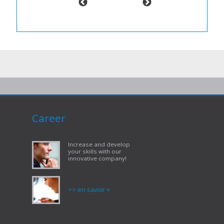
Career
Increase and develop
your skills with our
innovative company!
>> en savoir +