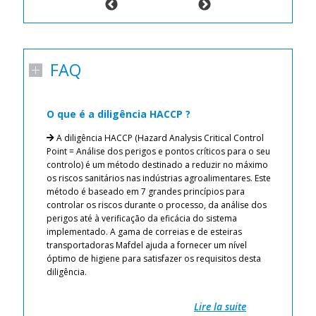
FAQ
O que é a diligência HACCP ?
C
p
A diligência HACCP (Hazard Analysis Critical Control
n
e.
Point = Análise dos perigos e pontos críticos para o seu
 de
controlo) é um método destinado a reduzir no máximo
os riscos sanitários nas indústrias agroalimentares. Este
o 
método é baseado em 7 grandes princípios para
pr
 ar
controlar os riscos durante o processo, da análise dos
tr
perigos até à verificação da eficácia do sistema
no
as
implementado. A gama de correias e de esteiras
co
para
transportadoras Mafdel ajuda a fornecer um nível
Pr
modo
óptimo de higiene para satisfazer os requisitos desta
ri
diligência.
Pr
.
Li
Re
Lire la suite
go