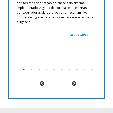
perigos até à verificação da eficácia do sistema
no
as
implementado. A gama de correias e de esteiras
co
para
transportadoras Mafdel ajuda a fornecer um nível
Pr
modo
óptimo de higiene para satisfazer os requisitos desta
ri
diligência.
Pr
.
Li
Re
Lire la suite
go
A 
Ma
da