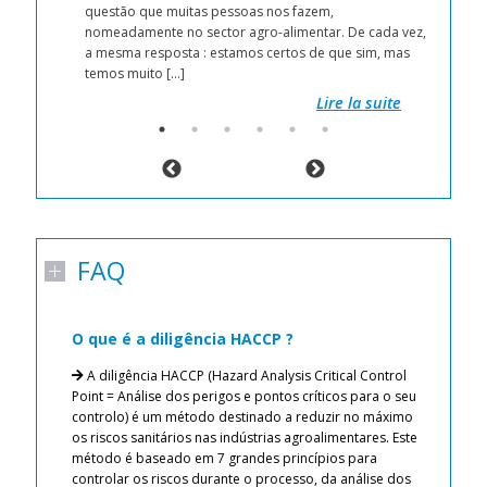
 by
questão que muitas pessoas nos fazem,
nomeadamente no sector agro-alimentar. De cada vez,
 get
a mesma resposta : estamos certos de que sim, mas
temos muito […]
Lire la suite
FAQ
O que é a diligência HACCP ?
C
p
A diligência HACCP (Hazard Analysis Critical Control
n
e.
Point = Análise dos perigos e pontos críticos para o seu
 de
controlo) é um método destinado a reduzir no máximo
os riscos sanitários nas indústrias agroalimentares. Este
o 
método é baseado em 7 grandes princípios para
pr
 ar
controlar os riscos durante o processo, da análise dos
tr