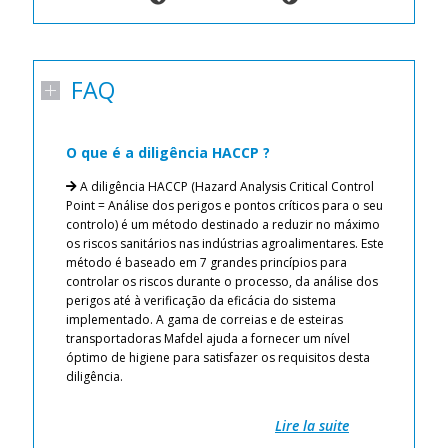
FAQ
O que é a diligência HACCP ?
C
p
A diligência HACCP (Hazard Analysis Critical Control
n
e.
Point = Análise dos perigos e pontos críticos para o seu
 de
controlo) é um método destinado a reduzir no máximo
os riscos sanitários nas indústrias agroalimentares. Este
o 
método é baseado em 7 grandes princípios para
pr
 ar
controlar os riscos durante o processo, da análise dos
tr
perigos até à verificação da eficácia do sistema
no
as
implementado. A gama de correias e de esteiras
co
para
transportadoras Mafdel ajuda a fornecer um nível
Pr
modo
óptimo de higiene para satisfazer os requisitos desta
ri
diligência.
Pr
.
Li
Re
Lire la suite
go