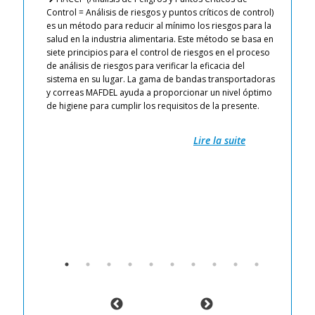
i
as
Control = Análisis de riesgos y puntos críticos de control)
:
es un método para reducir al mínimo los riesgos para la
salud en la industria alimentaria. Este método se basa en
cu
ire
siete principios para el control de riesgos en el proceso
pr
de análisis de riesgos para verificar la eficacia del
de
la
sistema en su lugar. La gama de bandas transportadoras
y 
y correas MAFDEL ayuda a proporcionar un nivel óptimo
ni
ores
de higiene para cumplir los requisitos de la presente.
Pr
el
ri
otivo
Pr
Lire la suite
Li
Re
ac
El
Ma
de