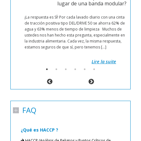
lugar de una banda modular?
 ha
¡La respuesta es SÍ! Por cada lavado diario con una cinta
ue
de tracción positiva tipo DEL/DRIVE 50 se ahorra 62% de
agua y 63% menos de tiempo de limpieza Muchos de
tos
ustedes nos han hecho esta pregunta, especialmente en
ado
la industria alimentaria. Cada vez, la misma respuesta,
rios
estamos seguros de que sí, pero tenemos […]
Lire la suite
FAQ
¿Qué es HACCP ?
¿
a
n o
HACCP (Análisis de Peligros y Puntos Críticos de