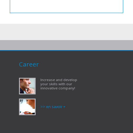
Career
Increase and develop
your skills with our
innovative company!
>> en savoir +