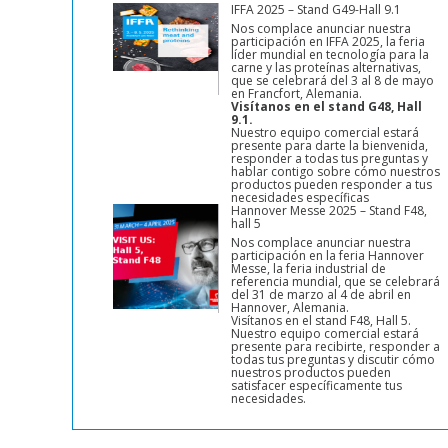
Estudio de caso: Casquería
IFFA 2025 – Stand G49-Hall 9.1
ovino
Nos complace anunciar nuestra
participación en IFFA 2025, la feria
líder mundial en tecnología para la
carne y las proteínas alternativas,
que se celebrará del 3 al 8 de mayo
Hacia la optimización de los procesos de
en Francfort, Alemania.
mantenimiento y producción Un matadero de ovejas 
Visítanos en el stand G48, Hall
puesto en marcha un conjunto de bandas
9.1.
Nuestro equipo comercial estará
transportadoras constando de dos bandas planas q
presente para darte la bienvenida,
transportan entrañas de ovejas. Las bandas
responder a todas tus preguntas y
hablar contigo sobre cómo nuestros
transportadoras están equipadas con compartiment
productos pueden responder a tus
sincronizados mediante tacos para mantener separa
necesidades específicas
Hannover Messe 2025 – Stand F48,
cada conjunto de órganos. De esta forma, los operar
hall 5
[…]
Nos complace anunciar nuestra
Lire la suite
participación en la feria Hannover
Messe, la feria industrial de
referencia mundial, que se celebrará
del 31 de marzo al 4 de abril en
Hannover, Alemania.
Visítanos en el stand F48, Hall 5.
Nuestro equipo comercial estará
presente para recibirte, responder a
todas tus preguntas y discutir cómo
nuestros productos pueden
satisfacer específicamente tus
necesidades.