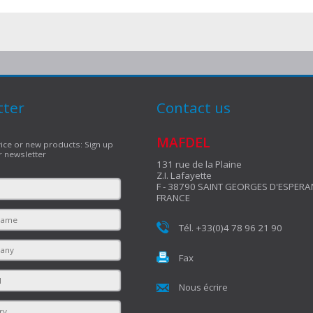
tter
Contact us
MAFDEL
ice or new products: Sign up
r newsletter
131 rue de la Plaine
Z.I. Lafayette
F - 38790 SAINT GEORGES D'ESPER
FRANCE
Tél. +33(0)4 78 96 21 90
Fax
Nous écrire