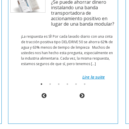
 de
¿Se puede ahorrar dinero
instalando una banda
Todas nuestras bandas pueden ser soldadas sin fin o
transportadora de
entregadas abiertas para una unión in situ. Las bandas
accionamiento positivo en
transportadoras pueden ser unidas de dos maneras:
lugar de una banda modular?
Termosoldadura
: proponemos nuestro kit de
ha
soldadura cara a cara. Posibilidad de soldadura de aire
¡La respuesta es SÍ! Por cada lavado diario con una cinta
caliente (aportación de materia).
ue
de tracción positiva tipo DEL/DRIVE 50 se ahorra 62% de
Grapas
: las bandas también pueden ser unidas con la
agua y 63% menos de tiempo de limpieza Muchos de
ayuda de grapas de poliuretano o acero inoxidable
os
ustedes nos han hecho esta pregunta, especialmente en
(recomendado para los diámetros de poleas superiores
do
la industria alimentaria. Cada vez, la misma respuesta,
a 120mm). Este modo de unión es muy apreciado en el
ios
estamos seguros de que sí, pero tenemos […]
motivo de montaje/desmontaje frecuentes o en el motivo
de reparación.
> Más detalles en la página Uniones y Herramientas
Lire la suite
Lire la suite