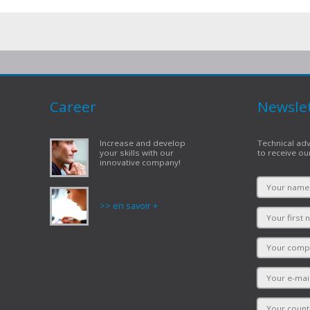
Career
Newsle
Increase and develop
Technical adv
your skills with our
to receive ou
innovative company!
>> en savoir +