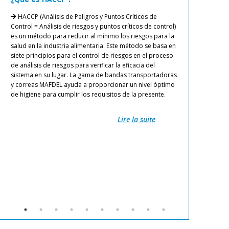
«Mejora de los procesos con
alcanza
bandas transportadoras 4.0»
HACCP (Análisis de Peligros y Puntos Críticos de
industr
Control = Análisis de riesgos y puntos críticos de control)
es un método para reducir al mínimo los riesgos para la
Proveer
¿Sabía que las primeras bandas transportadoras con
Nuestros 3
salud en la industria alimentaria. Este método se basa en
cumple de
revestimiento sintético de calidad alimentaria
de la band
siete principios para el control de riesgos en el proceso
prioridad
aparecieron en los años 60? Si se observa con
termosella
de análisis de riesgos para verificar la eficacia del
de la gam
detenimiento, es obvio que los 30 gloriosos años de
2022 en 3 
sistema en su lugar. La gama de bandas transportadoras
y present
industrialización han traído consigo innovaciones en
transport
y correas MAFDEL ayuda a proporcionar un nivel óptimo
nivel ópti
este campo, y cada nuevo producto es empujado por
transporta
de higiene para cumplir los requisitos de la presente.
Productos 
otro más higiénico, más fácil de limpiar y de usar. […]
de fomenta
riesgos d
adaptarnos
Lire la suite
Producido
Lire la suite
[…]
Limpieza f
Resistenci
aceites, g
El uso de 
Mafdel tam
de la nor