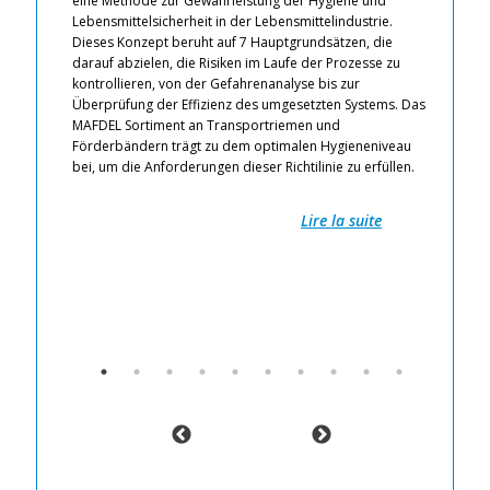
eine Methode zur Gewährleistung der Hygiene und
t
Lebensmittelsicherheit in der Lebensmittelindustrie.
Hy
Dieses Konzept beruht auf 7 Hauptgrundsätzen, die
An
darauf abzielen, die Risiken im Laufe der Prozesse zu
de
en
kontrollieren, von der Gefahrenanalyse bis zur
st
Überprüfung der Effizienz des umgesetzten Systems. Das
ei
n-
MAFDEL Sortiment an Transportriemen und
Ho
r
Förderbändern trägt zu dem optimalen Hygieneniveau
Au
hode
bei, um die Anforderungen dieser Richtilinie zu erfüllen.
Un
et
Le
Ch
Lire la suite
Fe
Di
Fö
HA