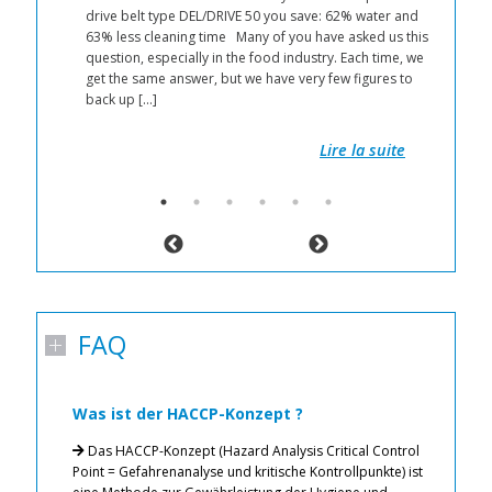
drive belt type DEL/DRIVE 50 you save: 62% water and
mit
63% less cleaning time Many of you have asked us this
tet
question, especially in the food industry. Each time, we
e
get the same answer, but we have very few figures to
n
back up […]
 um
er
Lire la suite
FAQ
Was ist der HACCP-Konzept ?
W
o
Das HACCP-Konzept (Hazard Analysis Critical Control
L
Point = Gefahrenanalyse und kritische Kontrollpunkte) ist