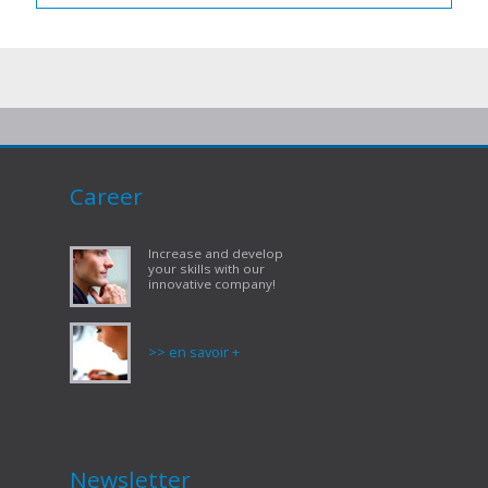
Career
Increase and develop
your skills with our
innovative company!
>> en savoir +
Newsletter