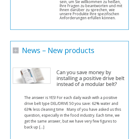
sein, um Sie willkommen zu heißen,
Ihre Fragen zu beantworten und mit
Ihnen darüber zu sprechen, wie
unsere Produkte Ihre spezifischen
Anforderungen erfüllen können.
News – New products
Can you save money by
installing a positive drive belt
instead of a modular belt?
The answer is YES! For each daily wash with a positive
drive belt type DEL/DRIVE 50 you save: 62% water and
mit
63% less cleaning time Many of you have asked us this
tet
question, especially in the food industry. Each time, we
e
get the same answer, but we have very few figures to
n
back up […]
 um
er