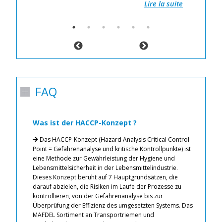
Lire la suite
FAQ
Was ist der HACCP-Konzept ?
W
o
Das HACCP-Konzept (Hazard Analysis Critical Control
L
Point = Gefahrenanalyse und kritische Kontrollpunkte) ist
eine Methode zur Gewährleistung der Hygiene und
t
Lebensmittelsicherheit in der Lebensmittelindustrie.
Hy
Dieses Konzept beruht auf 7 Hauptgrundsätzen, die
An
darauf abzielen, die Risiken im Laufe der Prozesse zu
de
en
kontrollieren, von der Gefahrenanalyse bis zur
st
Überprüfung der Effizienz des umgesetzten Systems. Das
ei
n-
MAFDEL Sortiment an Transportriemen und
Ho