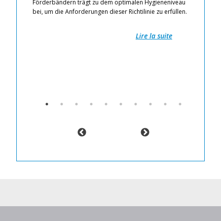
r
Förderbändern trägt zu dem optimalen Hygieneniveau
Au
hode
bei, um die Anforderungen dieser Richtilinie zu erfüllen.
Un
et
Le
Ch
Lire la suite
Fe
Di
Fö
HA