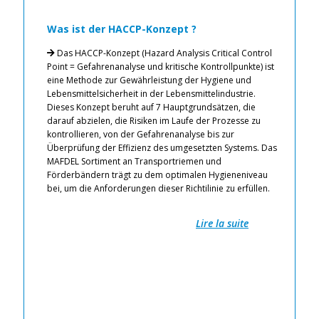
Was ist der HACCP-Konzept ?
W
o
Das HACCP-Konzept (Hazard Analysis Critical Control
L
Point = Gefahrenanalyse und kritische Kontrollpunkte) ist
eine Methode zur Gewährleistung der Hygiene und
t
Lebensmittelsicherheit in der Lebensmittelindustrie.
Hy
Dieses Konzept beruht auf 7 Hauptgrundsätzen, die
An
darauf abzielen, die Risiken im Laufe der Prozesse zu
de
en
kontrollieren, von der Gefahrenanalyse bis zur
st
Überprüfung der Effizienz des umgesetzten Systems. Das
ei
n-
MAFDEL Sortiment an Transportriemen und
Ho
r
Förderbändern trägt zu dem optimalen Hygieneniveau
Au
hode
bei, um die Anforderungen dieser Richtilinie zu erfüllen.
Un
et
Le
Ch
Lire la suite
Fe
Di
Fö
HA