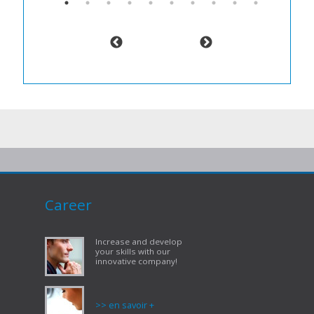
Career
Increase and develop
your skills with our
innovative company!
>> en savoir +